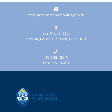
http://tesoreria.mecontuc.gob.ar
San Martín 362,
San Miguel de Tucumán, C.P. 4000
(381) 421 2815
(381) 431 0360