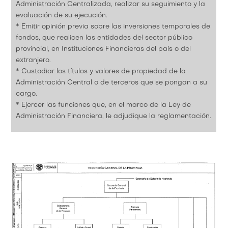
Administración Centralizada, realizar su seguimiento y la
evaluación de su ejecución.
* Emitir opinión previa sobre las inversiones temporales de
fondos, que realicen las entidades del sector público
provincial, en Instituciones Financieras del país o del
extranjero.
* Custodiar los títulos y valores de propiedad de la
Administración Central o de terceros que se pongan a su
cargo.
* Ejercer las funciones que, en el marco de la Ley de
Administración Financiera, le adjudique la reglamentación.