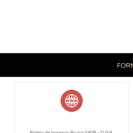
for
Boleta de Ingresos Brutos F.40B - D.G.R.