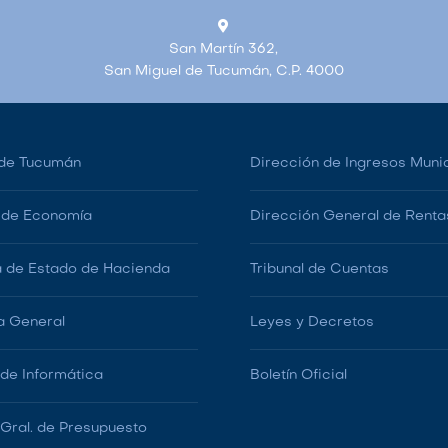
San Martín 362,
San Miguel de Tucumán, C.P. 4000
de Tucumán
Dirección de Ingresos Muni
o de Economía
Dirección General de Renta
a de Estado de Hacienda
Tribunal de Cuentas
a General
Leyes y Decretos
 de Informática
Boletín Oficial
 Gral. de Presupuesto