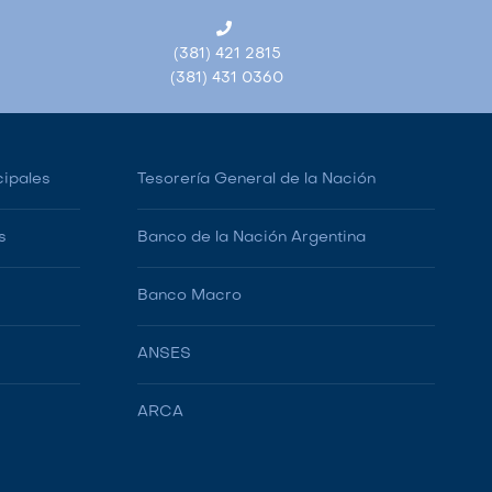
(381) 421 2815
(381) 431 0360
cipales
Tesorería General de la Nación
s
Banco de la Nación Argentina
Banco Macro
ANSES
ARCA