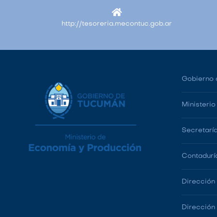
http://tesoreria.mecontuc.gob.ar
Gobierno 
Ministeri
Secretarí
Contadurí
Dirección
Dirección