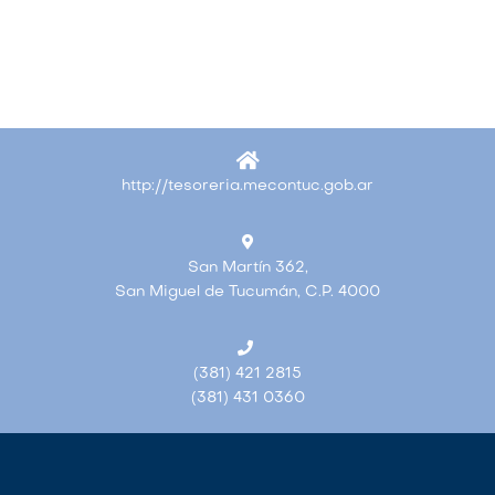
http://tesoreria.mecontuc.gob.ar
San Martín 362,
San Miguel de Tucumán, C.P. 4000
(381) 421 2815
(381) 431 0360